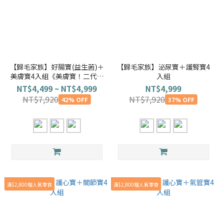
【歸毛家族】好腸寶(益生菌)＋
【歸毛家族】泌尿寶＋護腎寶4
美膚寶4入組《美膚寶！二代升
入組
級》
NT$4,499 ~ NT$4,999
NT$4,999
NT$7,920
NT$7,920
42% OFF
37% OFF
滿$2,800贈人氣零食
滿$2,800贈人氣零食