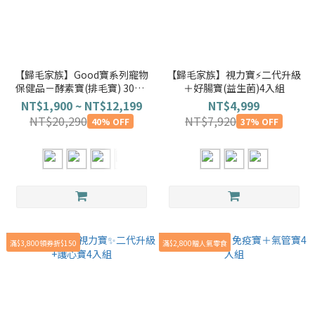
【歸毛家族】Good寶系列寵物
【歸毛家族】視力寶⚡️二代升級
保健品－酵素寶(排毛寶) 30包/
＋好腸寶(益生菌)4入組
盒
NT$1,900 ~ NT$12,199
NT$4,999
NT$20,290
NT$7,920
40% OFF
37% OFF
滿$3,800領券折$150
滿$2,800贈人氣零食