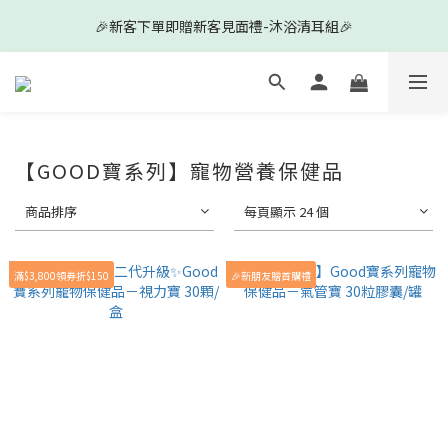
5
5
5
9
🎉新客下單即贈新客見面禮-沐浴清耳組🎉
🎉新客下單即贈新客見面禮-沐浴清耳組🎉
4
4
4
9
8
3
3
3
8
7
9
✨新客✨皮膚系列買2送10滿額再折150元✨
2
2
2
7
9
6
8
1
1
1
6
8
5
7
0
0
:
0
9
:
5
7
:
4
6
前往查看
日
時
分
秒
8
4
6
3
5
【GOOD寶系列】寵物營養保健品
7
3
5
2
4
🎉新客下單即贈新客見面禮-沐浴清耳組🎉
6
2
4
1
3
商品排序
5
1
3
每頁顯示 24 個
0
2
4
0
2
1
3
1
0
滿$3,800領券折$150
🎉新朋友贈首購禮
2
0
1
0