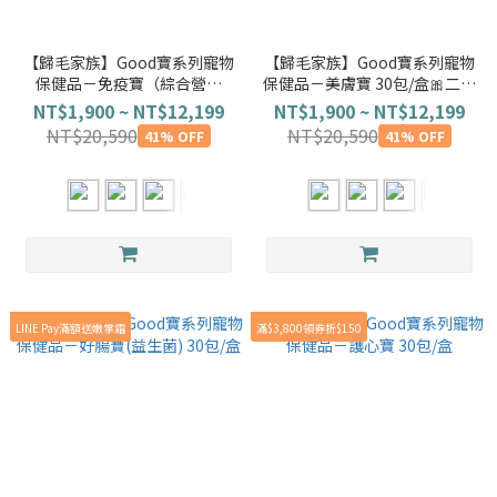
【歸毛家族】Good寶系列寵物
【歸毛家族】Good寶系列寵物
保健品－免疫寶（綜合營養
保健品－美膚寶 30包/盒🎀二代
素） 220g/盒
升級
NT$1,900 ~ NT$12,199
NT$1,900 ~ NT$12,199
NT$20,590
NT$20,590
41% OFF
41% OFF
LINE Pay滿額送嫩掌霜
滿$3,800領券折$150