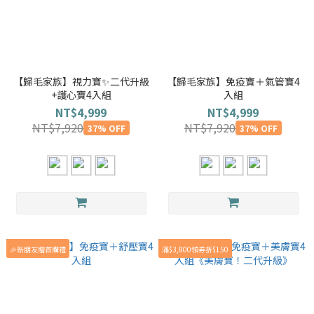
【歸毛家族】視力寶✨二代升級
【歸毛家族】免疫寶＋氣管寶4
+護心寶4入組
入組
NT$4,999
NT$4,999
NT$7,920
NT$7,920
37% OFF
37% OFF
🎉新朋友贈首購禮
滿$3,800領券折$150