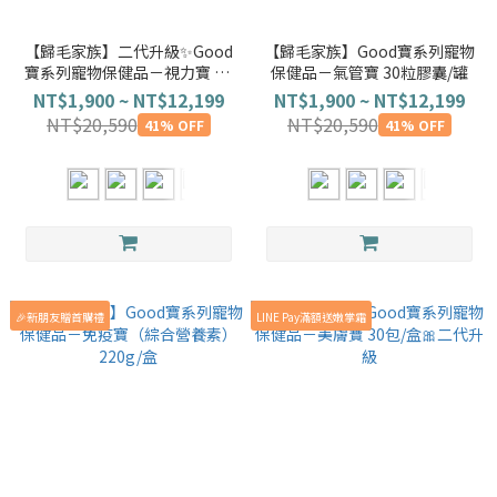
【歸毛家族】二代升級✨Good
【歸毛家族】Good寶系列寵物
寶系列寵物保健品－視力寶 30
保健品－氣管寶 30粒膠囊/罐
顆/盒
NT$1,900 ~ NT$12,199
NT$1,900 ~ NT$12,199
NT$20,590
NT$20,590
41% OFF
41% OFF
🎉新朋友贈首購禮
LINE Pay滿額送嫩掌霜