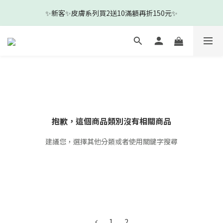
3
6
5
5
3
3
8
✨新客✨皮膚系列買2送10滿額再折150元✨
🎉新客下單即贈新客見面禮-沐浴清耳組🎉
2
5
4
4
2
2
7
1
4
3
3
1
9
1
6
0
3
:
2
2
:
0
8
:
0
5
前往查看
日
時
分
秒
2
1
1
7
4
1
0
0
6
3
🎉新客下單即贈新客見面禮-沐浴清耳組🎉
0
5
2
4
1
3
0
2
1
抱歉，這個商品類別沒有相關商品
0
建議您，選擇其他分類或者使用關鍵字搜尋
1
2