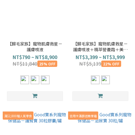
【歸毛家族】寵物肌膚救星－
【歸毛家族】寵物肌膚救星－
護膚噴液
護膚噴液＋精萃營養霜＋美膚
寶🎀二代升級
NT$790 ~ NT$8,900
NT$3,399 ~ NT$3,999
NT$11,840
NT$5,139
25% OFF
22% OFF
滿$2,800贈人氣零食
信用卡滿額送嫩掌霜