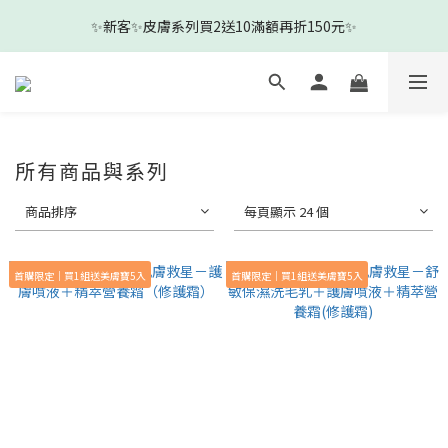
3
6
5
4
8
5
3
7
✨新客✨皮膚系列買2送10滿額再折150元✨
🎉新客下單即贈新客見面禮-沐浴清耳組🎉
2
5
4
3
7
4
2
6
1
4
3
2
6
3
1
5
0
3
:
2
1
:
5
2
:
0
4
前往查看
日
時
分
秒
2
1
0
4
1
3
1
0
3
0
2
🎉新客下單即贈新客見面禮-沐浴清耳組🎉
0
2
1
1
0
所有商品與系列
0
商品排序
每頁顯示 24 個
首購限定｜買1組送美膚寶5入
首購限定｜買1組送美膚寶5入