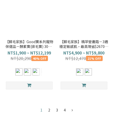
【歸毛家族】Good寶系列寵物
【歸毛家族】精萃營養霜－3週
保健品－酵素寶(排毛寶) 30包/
穩定敏感肌，最高現省$2670元
盒
!!
NT$1,900 ~ NT$12,199
NT$4,900 ~ NT$9,800
NT$20,290
NT$12,470
40% OFF
21% OFF
1
2
3
4