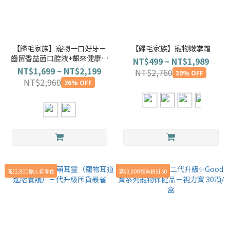
【歸毛家族】寵物一口好牙－
【歸毛家族】寵物嫩掌霜
齒留香益菌口腔液+齦來健康護
NT$499 ~ NT$1,989
齒凝膠(牙膏)+撸齒這斑潔牙套
NT$1,699 ~ NT$2,199
NT$2,760
39% OFF
NT$2,960
26% OFF
滿$2,800贈人氣零食
滿$3,800領券折$150