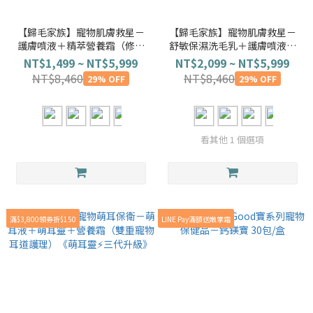
【歸毛家族】寵物肌膚救星－
【歸毛家族】寵物肌膚救星－
護膚噴液＋精萃營養霜（修護
舒敏保濕洗毛乳＋護膚噴液＋
霜）
精萃營養霜(修護霜)
NT$1,499 ~ NT$5,999
NT$2,099 ~ NT$5,999
NT$8,460
NT$8,460
29% OFF
29% OFF
看其他 1 個選項
滿$3,800領券折$150
LINE Pay滿額送嫩掌霜