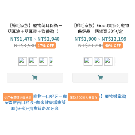
【歸毛家族】寵物萌耳保衛－
【歸毛家族】Good寶系列寵物
萌耳液＋萌耳靈＋營養霜（雙
保健品－鈣鎂寶 30包/盒
重寵物耳道護理）《萌耳靈⚡️三
NT$1,470 ~ NT$2,940
NT$1,900 ~ NT$12,199
代升級》
NT$3,530
NT$20,290
17% OFF
40% OFF
信用卡滿額送嫩掌霜
滿$2,800贈人氣零食