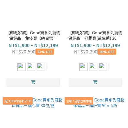
【歸毛家族】Good寶系列寵物
【歸毛家族】Good寶系列寵物
保健品－免疫寶（綜合營養
保健品－好腸寶(益生菌) 30包/
素） 220g/盒
盒
NT$1,900 ~ NT$12,199
NT$1,900 ~ NT$12,199
NT$20,590
NT$20,290
41% OFF
40% OFF
滿$3,800領券折$150
信用卡滿額送嫩掌霜