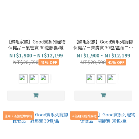
【歸毛家族】Good寶系列寵物
【歸毛家族】Good寶系列寵物
保健品－氣管寶 30粒膠囊/罐
保健品－美膚寶 30包/盒🎀二代
升級
NT$1,900 ~ NT$12,199
NT$1,900 ~ NT$12,199
NT$20,590
NT$20,590
41% OFF
41% OFF
信用卡滿額送嫩掌霜
🎉新朋友贈首購禮