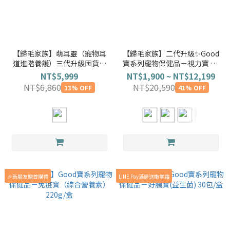
【歸毛家族】萌耳靈（寵物耳
【歸毛家族】二代升級✨Good
道進階養護）三代升級囤貨最
寶系列寵物保健品－視力寶 30
省
顆/盒
NT$5,999
NT$1,900 ~ NT$12,199
NT$6,860
NT$20,590
13% OFF
41% OFF
🎉新朋友贈首購禮
LINE Pay滿額送嫩掌霜