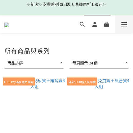
1
4
2
2
1
3
6
8
🎉新客下單即贈新客見面禮-沐浴清耳組🎉
0
3
:
1
1
:
0
2
:
5
7
前往查看
日
時
分
秒
2
0
0
1
4
6
1
0
3
5
🎉新客下單即贈新客見面禮-沐浴清耳組🎉
0
2
4
1
3
0
2
所有商品與系列
1
0
商品排序
每頁顯示 24 個
LINE Pay滿額送嫩掌霜
滿$2,800贈人氣零食