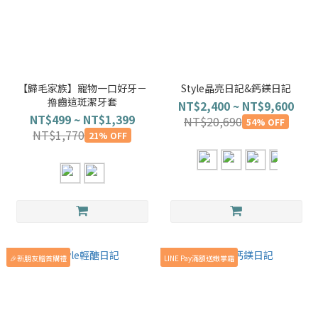
【歸毛家族】寵物一口好牙－
Style晶亮日記&鈣鎂日記
撸齒這斑潔牙套
NT$2,400 ~ NT$9,600
NT$499 ~ NT$1,399
NT$20,690
54% OFF
NT$1,770
21% OFF
🎉新朋友贈首購禮
LINE Pay滿額送嫩掌霜