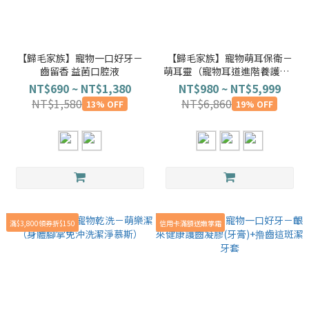
【歸毛家族】寵物一口好牙－
【歸毛家族】寵物萌耳保衛－
齒留香 益菌口腔液
萌耳靈（寵物耳道進階養護）⚡️
三代升級
NT$690 ~ NT$1,380
NT$980 ~ NT$5,999
NT$1,580
NT$6,860
13% OFF
19% OFF
滿$3,800領券折$150
信用卡滿額送嫩掌霜