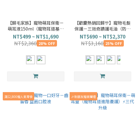
【歸毛家族】寵物萌耳保衛－
【歡慶熱銷回歸🎊】寵物毛髮
萌耳液150ml（寵物耳道基礎
保護－三效奇蹟護毛油（防蟲
清潔）
法寶＋柔順護色＋免沖洗）
NT$499 ~ NT$1,690
NT$690 ~ NT$2,370
NT$2,360
NT$3,160
28% OFF
25% OFF
滿$2,800贈人氣零食
🎉新朋友贈首購禮