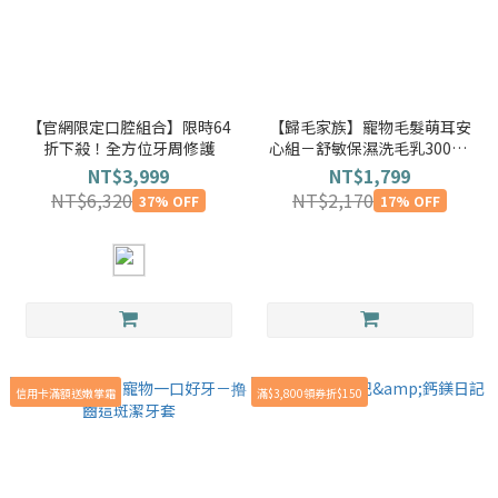
【官網限定口腔組合】限時64
【歸毛家族】寵物毛髮萌耳安
折下殺！全方位牙周修護
心組－舒敏保濕洗毛乳300ml
＋三效奇蹟護毛油＋萌耳液
NT$3,999
NT$1,799
NT$6,320
NT$2,170
37% OFF
17% OFF
信用卡滿額送嫩掌霜
滿$3,800領券折$150