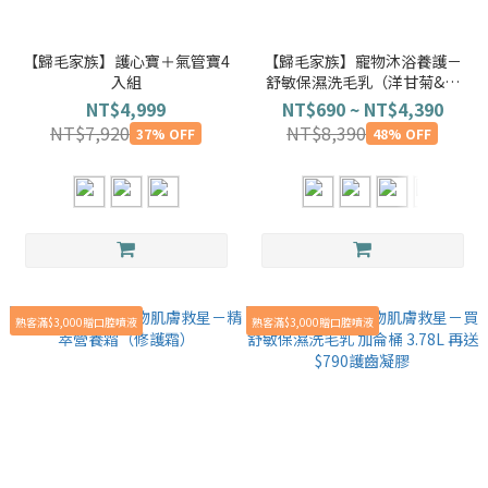
【歸毛家族】護心寶＋氣管寶4
【歸毛家族】寵物沐浴養護－
入組
舒敏保濕洗毛乳（洋甘菊&蘆
薈）300ml/500ml/加侖桶
NT$4,999
NT$690 ~ NT$4,390
NT$7,920
NT$8,390
37% OFF
48% OFF
熟客滿$3,000贈口腔噴液
熟客滿$3,000贈口腔噴液