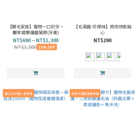
【歸毛家族】寵物一口好牙－
【毛湯圓-珍厚味】原肉烘乾點
齦來健康護齒凝膠(牙膏)
心
NT$690 ~ NT$1,380
NT$290
NT$1,580
13% OFF
滿$2,800贈人氣零食
信用卡滿額送嫩掌霜