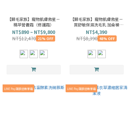
【歸毛家族】寵物肌膚救星－
【歸毛家族】寵物肌膚救星－
精萃營養霜（修護霜）
買舒敏保濕洗毛乳 加侖桶
3.78L 再送 $790護齒凝膠
NT$890 ~ NT$9,800
NT$4,390
NT$12,470
NT$8,390
21% OFF
48% OFF
LINE Pay滿額送嫩掌霜
LINE Pay滿額送嫩掌霜