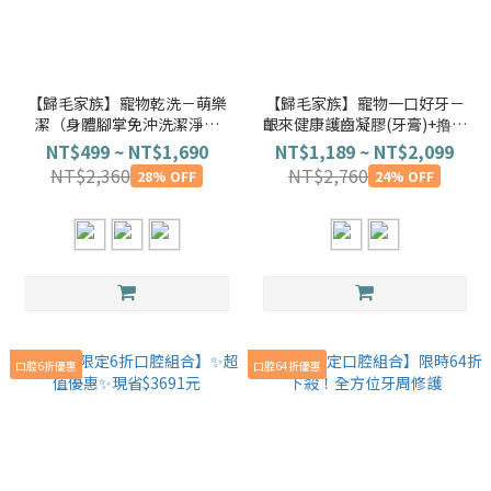
【歸毛家族】寵物乾洗－萌樂
【歸毛家族】寵物一口好牙－
潔（身體腳掌免沖洗潔淨慕
齦來健康護齒凝膠(牙膏)+撸齒
斯）
這斑潔牙套
NT$499 ~ NT$1,690
NT$1,189 ~ NT$2,099
NT$2,360
NT$2,760
28% OFF
24% OFF
口腔6折優惠
口腔64折優惠