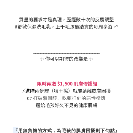
質量的要求才是真理，歷經數十次的反覆調整
#舒敏保濕洗毛乳，上千毛孩最踏實的每周享浴 🌱
﹏﹏﹏﹏﹏﹏﹏﹏﹏﹏﹏﹏﹏﹏
✨ 你可以期待的改變是 ✨
限時
再送
$1,500
肌膚修護組
⚡
進階
兩步驟（噴＋擦）就能遠離皮膚困擾
👉
打破類固醇、吃藥打針的惡性循環
還給毛孩好久不見的健康肌膚
『
用無負擔的方式，為毛孩的肌膚困擾劃下句點』