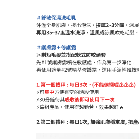
＃舒敏保濕洗毛乳
沖溼全身肌膚，搓出泡沫，
按摩2~3分鐘
，深層
再用35~37度溫水洗淨
，
溫風或涼風
吹乾毛髮
＃護膚露＋修護霜
✂剃短毛髮並搭配軟式防咬頭套
先#1號護膚露噴在敏感處，作為第一步淨化，
再使用適量#2號精萃修護霜，運用手溫輕推按
1.第一個禮拜 : 每日3次。(不能偷懶喔⚠⚠⚠)
⚡可
集中
方便有空的時段使用
⚡30分鐘待其
吸收後即可使用下一次
⚡這組產品，使用得越勤勞，效果越好🔥
2.第二個禮拜 : 每日1次, 加強肌膚穩定度, 