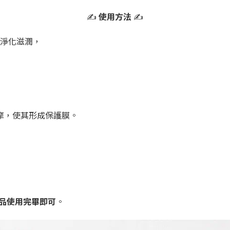
✍
使用方法
✍
淨化滋潤，
。
摩，使其形成保護膜。
把產品使用完畢即可
。