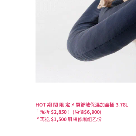
HOT 期 間 限 定 ⚡ 買舒敏保濕加侖桶 3.78L
¹
現折
$2,850
！
(
原價
$6,900
)
²
再送
$1,500
肌膚修護組乙份