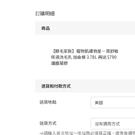
訂購明細
商品
【歸毛家族】寵物肌膚救星－買舒敏
保濕洗毛乳 加侖桶 3.78L 再送 $790
護齒凝膠
送貨和付款方式
送貨地點
送貨方式
📣請輸入英文地址～地址務必填寫正確，避免後續