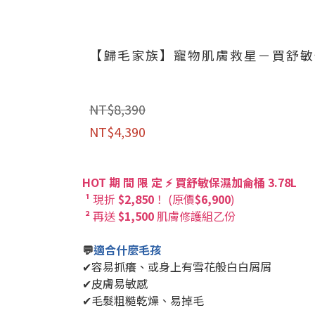
【歸毛家族】寵物肌膚救星－買舒敏保濕洗
NT$8,390
NT$4,390
HOT 期 間 限 定 ⚡ 買舒敏保濕加侖桶 3.78L
¹
現折
$2,850
！
(
原價
$6,900
)
²
再送
$1,500
肌膚修護組乙份
💬
適合什麼毛孩
✔容易抓癢、或身上有雪花般白白屑屑
✔皮膚易敏感
✔毛髮粗糙乾燥、易掉毛