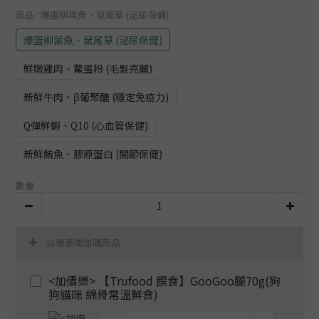
商品
: 爆蛋柳葉魚、鼠尾草 (泌尿保健)
爆蛋柳葉魚、鼠尾草 (泌尿保健)
鮮嫩雞肉、鱉蛋粉 (毛髮亮麗)
新鮮牛肉、β葡聚醣 (穩定免疫力)
Q彈鮮蝦、Q10 (心血管保健)
新鮮鮪魚、膠原蛋白 (關節保健)
數量
以優惠價加購商品
<加價樂> 【Trufood 饌食】GooGoo腿70g(狗
狗貓咪 綿骨常溫鮮食)