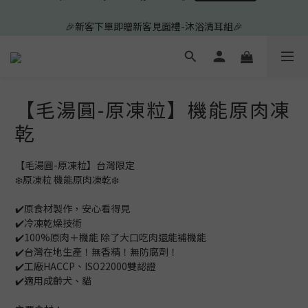
5
8
6
8
🎉新客下單即贈新客見面禮-沐浴清耳組🎉
🎉新客下單即贈新客見面禮-沐浴清耳組🎉
4
7
5
9
9
9
7
3
6
4
8
8
8
6
✨新客✨皮膚系列買2送10滿額再折150元✨
2
5
3
7
7
7
5
1
4
2
6
6
6
4
0
3
:
1
5
:
5
9
:
5
3
前往查看
日
時
分
秒
2
0
4
4
8
4
2
【毛湯圓-原凍粒】機能原肉凍
1
3
3
7
3
1
🎉新客下單即贈新客見面禮-沐浴清耳組🎉
乾
0
2
2
6
2
0
1
1
5
1
0
0
4
0
【毛湯圓-原凍粒】台灣限定
3
❄️原凍粒 機能原肉凍乾❄️
2
1
✔️原食材製作，安心看得見
0
✔️冷凍乾燥技術
✔️100%原肉＋機能 除了大口吃肉還能補機能
✔️台灣在地生產！無香精！無防腐劑！
✔️工廠HACCP、ISO22000雙認證
✔️適用成齡犬、貓