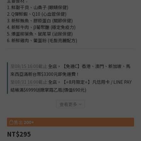
主要食材：
1. 鮮甜干貝、山桑子 (眼睛保健)          
2. Q彈鮮蝦、Q10 (心血管保健)        
3. 新鮮鮪魚、膠原蛋白 (關節保健)    
4. 新鮮牛肉、β葡聚醣 (穩定免疫力)  
5. 爆蛋柳葉魚、鼠尾草 (泌尿保健)     
6. 新鮮雞肉、鱉蛋粉 (毛髮亮麗配方)
至
08/15 16:00
截止
全店，【免運C】香港、澳門、新加坡、馬
來西亞滿新台幣$3300元即免運費！
至
08/31 16:00
截止
全店，【⭐8月限定⭐】凡信用卡 / LINE PAY
結帳滿$6999送嫩掌霜乙瓶(價值690元)
查看更多
售出
200+
NT$295