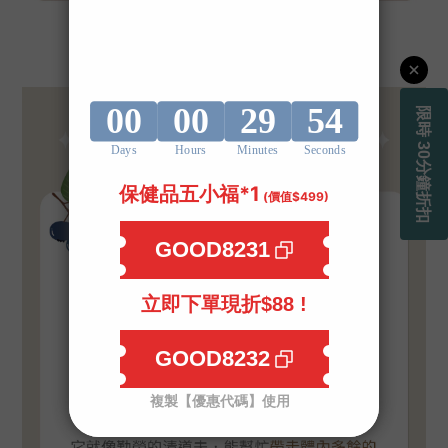
毛孩
好❗眼❗力
👀
✨
護眼法寶的用心
⬇️