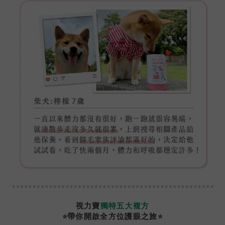
視力寶
獨特五大複方
⭐
⭐
帶你開啟全方位護眼之旅