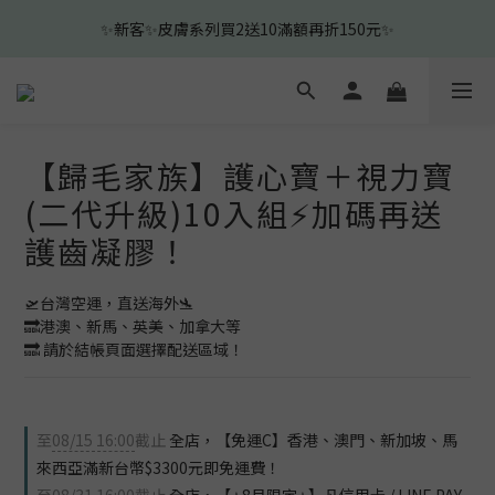
✨新客✨皮膚系列買2送10滿額再折150元✨
2
5
2
7
4
2
4
🎉新客下單即贈新客見面禮-沐浴清耳組🎉
1
4
1
9
6
3
1
3
0
3
:
0
8
:
5
2
:
0
2
前往查看
日
時
分
秒
2
7
4
1
1
1
6
3
0
0
🎉新客下單即贈新客見面禮-沐浴清耳組🎉
0
5
2
4
1
【歸毛家族】護心寶＋視力寶
3
0
2
(二代升級)10入組⚡加碼再送
1
護齒凝膠！
0
🛫台灣空運，直送海外🛬 
🔜港澳、新馬、英美、加拿大等
🔜 請於結帳頁面選擇配送區域！
至
08/15 16:00
截止
全店，【免運C】香港、澳門、新加坡、馬
來西亞滿新台幣$3300元即免運費！