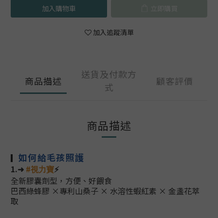
加入購物車
立即購買
加入追蹤清單
送貨及付款方
商品描述
顧客評價
式
商品描述
如何給毛孩照護
▎
1.➜
#
⚡
視力
寶
全新膠囊劑型，方便、好餵食
巴西綠蜂膠 ×專利山桑子 × 水溶性蝦紅素 × 金盞花萃
取