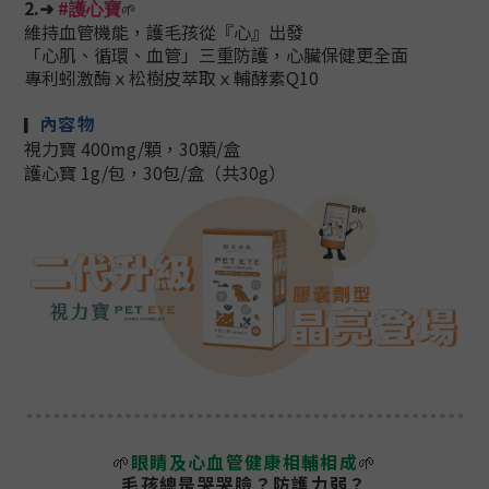
2.➜
#
🌱
護心寶
維持血管機能，護毛孩從『心』出發
「心肌、循環、血管」三重防護，心臟保健更全面
專利蚓激酶ｘ
松樹皮萃取ｘ
輔酵素Q10
內容物
▎
視力寶
400mg/顆，30顆/盒
護心寶 1g/包，30包/盒（共30g）
🌱
眼睛及心血管健康相輔相成
🌱
毛孩總是哭哭臉？防護力弱？