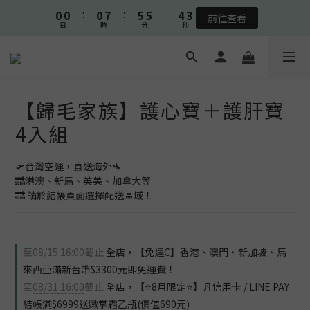
1
1
1
8
6
6
5
3
0
0
:
0
7
:
5
5
:
4
2
💪熟客限定💪皮膚系列滿3000元送口腔噴液💪
前往查看
日
時
分
秒
6
4
4
3
1
5
3
3
2
0
💪熟客限定💪皮膚系列滿3000元送口腔噴液💪
4
2
2
1
3
1
1
0
2
0
0
【歸毛家族】護心寶＋護肝寶
1
0
4入組
🛫台灣空運，直送海外🛬 
🔜港澳、新馬、英美、加拿大等
🔜 請於結帳頁面選擇配送區域！
至
08/15 16:00
截止
全店，【免運C】香港、澳門、新加坡、馬
來西亞滿新台幣$3300元即免運費！
至
08/31 16:00
截止
全店，【⭐8月限定⭐】凡信用卡 / LINE PAY
結帳滿$6999送嫩掌霜乙瓶(價值690元)