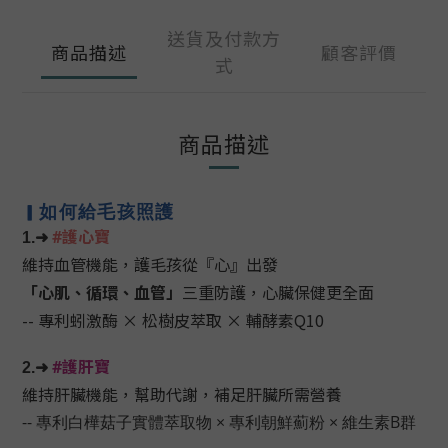
送貨及付款方
商品描述
顧客評價
式
商品描述
如何給毛孩照護
▎
護
心寶
#
1
.➜
維持血管機能，護毛孩從『心』出發
「
心肌
、
循環、
血管」
三重防護
，心臟保健更全面
-- 專利蚓激酶 ×
松樹皮萃取
× 輔酵素Q10
護肝寶
#
2.➜
維持肝臟機能，幫助代謝，補足肝臟所需營養
-- 專利白樺菇子實體萃取物
×
專利朝鮮薊粉
×
維生素B群