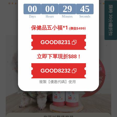
🙅‍♀️給毛孩全方位的守護🙅‍♀️
你需要的是，Good寶寵物機能保健
#護心寶
日本專利蚓激酶
，護心護腦首選🌞