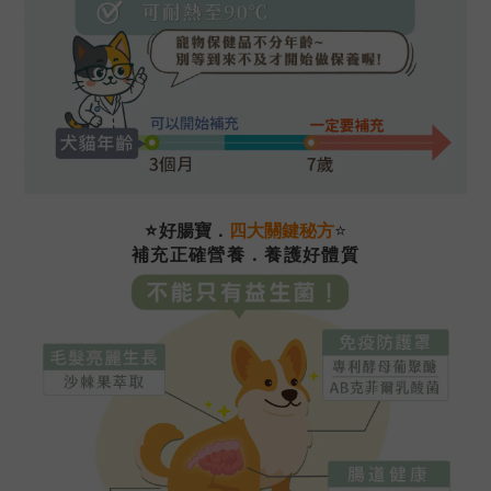
⭐
⭐
好腸寶．
四大關鍵秘方
補充正確營養．養護好體質