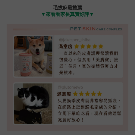
毛拔麻最推薦
▼
來看看家長真實好評
▼