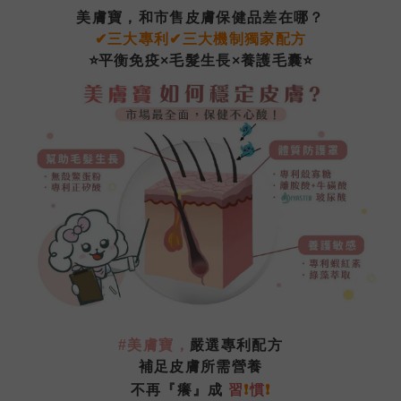
美膚寶，和市售皮膚保健品差在哪？
✔
三大
專利
✔
三大機制獨家配方
⭐
⭐
平衡
免疫
×
毛髮生長
×
養護毛囊
#美膚寶
，
嚴選專利配方
補足皮膚所需營養
❗
不再『癢』成
習
❗
慣