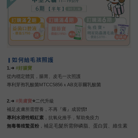
如何給毛孩照護
▎
1.➜
#
好腸
寶
從內穩定體質，腸胃、皮毛一次照護
專利芽孢乳酸菌MTCC5856ｘAB克菲爾乳酸菌
⭐
2.➜
#
美
膚寶
二代升級
補足皮膚所需營養，不再『癢』成習慣❗
專利水溶性蝦紅素
，
抗氧化推手
，幫助免疫力
無毒養殖鱉蛋粉
，
補足毛髮所需卵磷脂、蛋白質、維生素