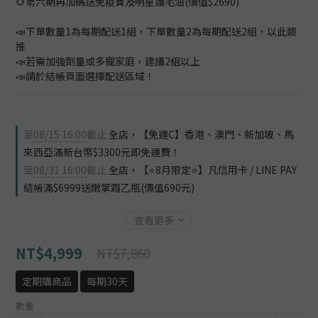
🌻第六期再加碼送免疫寶及明星護毛油(價值$2690)
📣下單數量1為每期配送1組，下單數量2為每期配送2組，以此類
推
📣若需加強劑量或多寵家庭，建議2組以上
📣請於結帳頁面選擇配送區域！
至
08/15 16:00
截止
全店，【免運C】香港、澳門、新加坡、馬
來西亞滿新台幣$3300元即免運費！
至
08/31 16:00
截止
全店，【⭐8月限定⭐】凡信用卡 / LINE PAY
結帳滿$6999送嫩掌霜乙瓶(價值690元)
查看更多
NT$4,999
NT$7,860
定期購商品
每期30天
數量