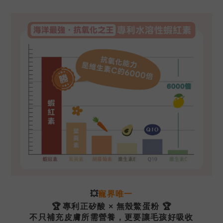
💥
寵界唯一
🏆
專利正矽酸 × 無殼鱉蛋粉
🏆
不只補充皮膚所需營養，
更要讓毛孩
好
吸收