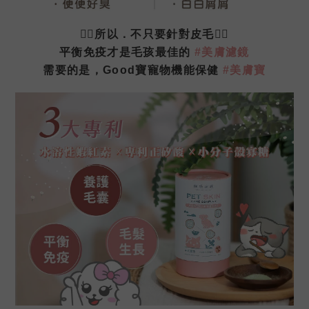
🙅‍♀️所以．不只要針對皮毛
🙅‍♀️
平衡免疫才是毛孩最佳的
#美膚濾鏡
需要的是，Good寶寵物機能保健
#美膚寶