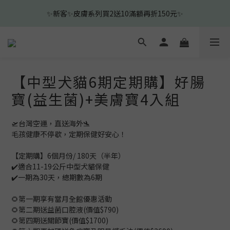
1
2
2
5
5
4
1
4
0
1
:
1
4
:
4
3
:
0
3
🎉新客下單即贈新客見面禮-沐浴清耳組🎉
前往查看
日
時
分
秒
0
0
3
3
2
2
2
2
1
1
🎉新客下單即贈新客見面禮-沐浴清耳組🎉
1
1
0
0
0
0
【中型犬貓6期定期購】好腸
寶(益生菌)+美膚寶4入組
🛫台灣空運，直送海外🛬 
毛孩健康不停歇，定期保健好安心！
【定期購】6個月份/ 180天（半年）
✔️適合11-19公斤中型犬貓保健
✔️一期為30天，總期數為6期
🌻第一期享有當月全館優惠活動
🌻第二期送益菌口腔液(價值$790)
🌻第四期送關節寶(價值$1700)