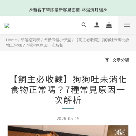
5
7
6
8
5
5
9
🎉新客下單即贈新客見面禮-沐浴清耳組🎉
🎉新客下單即贈新客見面禮-沐浴清耳組🎉
4
6
5
7
4
4
8
3
5
4
6
3
3
7
🔔臺灣限定🔔口腔系列任選4件 88折🌟
2
4
3
5
2
2
6
1
3
2
4
1
1
5
0
2
:
1
9
:
3
0
:
0
4
前往查看
Home
/
部落格列表
/
犬貓保健小學堂
/
【飼主必收藏】狗狗吐未消化食
日
時
分
秒
1
0
8
2
3
物正常嗎？7種常見原因一次解析
0
7
1
2
🎉新客下單即贈新客見面禮-沐浴清耳組🎉
6
0
1
文章分類
5
0
4
【飼主必收藏】狗狗吐未消化
3
2
食物正常嗎？7種常見原因一
1
次解析
0
2026-05-15