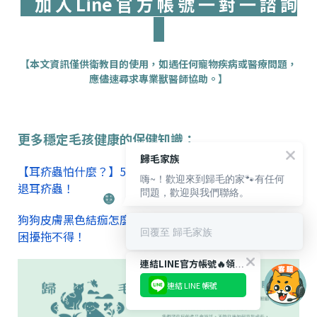
加 入 Line 官 方 帳 號 一 對 一 諮 詢
【本文資訊僅供衛教目的使用，如遇任何寵物疾病或醫療問題，
應儘速尋求專業獸醫師協助。】
更多穩定毛孩健康的保健知識：
歸毛家族
【耳疥蟲怕什麼？】5大常見症狀+2招防護對策，全面擊
嗨~！歡迎來到歸毛的家🐾有任何
退耳疥蟲！
問題，歡迎與我們聯絡。
狗狗皮膚黑色結痂怎麼辦？揭開背後5大病因，這些皮膚
回覆至 歸毛家族
困擾拖不得！
連結LINE官方帳號🔥領取獨家【$66購物金🪙】！
連結 LINE 帳號