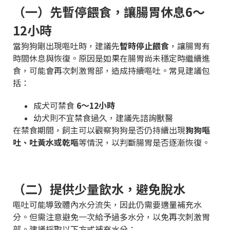
（一）先暫停餵食，讓腸胃休息6～
12小時
當狗狗剛出現嘔吐時，建議先
暫時停止餵食
，讓腸胃有
時間休息與恢復。原因是如果在腸胃尚未穩定時繼續進
食，可能會再次刺激胃部，造成持續嘔吐。常見建議包
括：
成犬可禁食
6～12小時
幼犬則不宜禁食過久，建議先諮詢獸醫
在禁食期間，飼主可以觀察狗狗是否仍持續出現
狗狗嘔
吐、吐黃水或乾嘔
等情況，以判斷腸胃是否逐漸恢復。
（二）提供少量飲水，避免脫水
嘔吐可能導致體內水分流失，因此仍需要適量補充水
分。但需注意避免一次給予過多水分，以免再次刺激胃
部。建議採取以下方式補充水分：