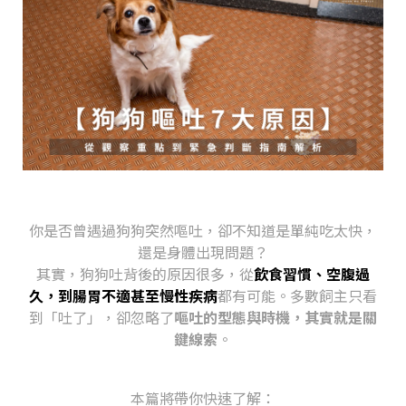
你是否曾遇過狗狗突然嘔吐，卻不知道是單純吃太快，
還是身體出現問題？
其實，狗狗吐背後的原因很多，從
飲食習慣、空腹過
久，到腸胃不適甚至慢性疾病
都有可能。多數飼主只看
到「吐了」，卻忽略了
嘔吐的型態與時機，其實就是關
鍵線索
。
本篇將帶你快速了解：