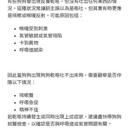
有些狗狗會出現反覆乾嘔，但沒有吐出任何東西的情
況。這種狀況常讓飼主誤以為是嘔吐，但其實有時更像
是咳嗽或喉嚨反射。可能原因包括：
喉嚨受到刺激
氣管敏感或氣管塌陷
卡到異物
呼吸道感染
因此當狗狗出現狗狗乾嘔吐不出來時，需要觀察是否伴
隨以下情況：
咳嗽聲
呼吸急促
精神不佳
若乾嘔持續發生或同時出現上述症狀，建議盡快帶狗狗
就醫檢查，以確認是否與呼吸道或氣管問題有關。