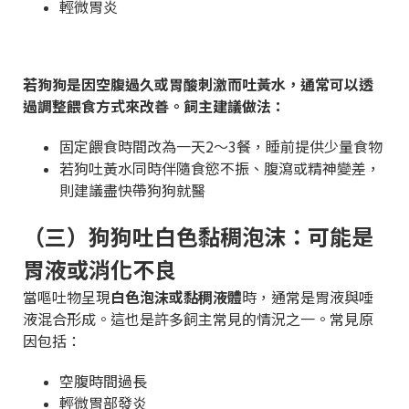
輕微胃炎
若狗狗是因空腹過久或胃酸刺激而吐黃水，通常可以透
過調整餵食方式來改善。飼主建議做法：
固定餵食時間改為一天2～3餐，睡前提供少量食物
若狗吐黃水同時伴隨食慾不振、腹瀉或精神變差，
則建議盡快帶狗狗就醫
（三）狗狗吐白色黏稠泡沫：可能是
胃液或消化不良
當嘔吐物呈現
白色泡沫或黏稠液體
時，通常是胃液與唾
液混合形成。這也是許多飼主常見的情況之一。常見原
因包括：
空腹時間過長
輕微胃部發炎