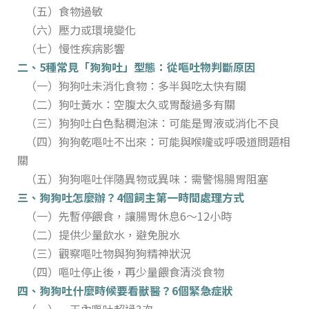
（五）食物過敏
（六）壓力或環境變化
（七）慢性疾病影響
二、5種常見「狗狗吐」型態：從嘔吐物判斷原因
（一）狗狗吐未消化食物：多半與吃太快有關
（二）狗吐黃水：空腹太久或胃酸過多有關
（三）狗狗吐白色黏稠泡沫：可能是胃液或消化不良
（四）狗狗乾嘔吐不出來：可能與喉嚨或呼吸道問題相
關
（五）狗狗嘔吐伴隨異物或異味：需警惕腸胃阻塞
三、狗狗吐怎麼辦？4個飼主第一時間處理方式
（一）先暫停餵食，讓腸胃休息6～12小時
（二）提供少量飲水，避免脫水
（三）觀察嘔吐物與狗狗精神狀況
（四）嘔吐停止後，再少量餵食清淡食物
四、狗狗吐什麼時候要看獸醫？6個緊急症狀
（一）一天內嘔吐超過3次