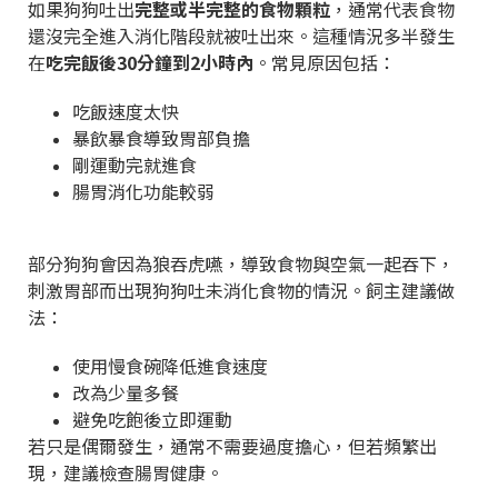
如果狗狗吐出
完整或半完整的食物顆粒
，通常代表食物
還沒完全進入消化階段就被吐出來。這種情況多半發生
在
吃完飯後30分鐘到2小時內
。常見原因包括：
吃飯速度太快
暴飲暴食導致胃部負擔
剛運動完就進食
腸胃消化功能較弱
部分狗狗會因為狼吞虎嚥，導致食物與空氣一起吞下，
刺激胃部而出現狗狗吐未消化食物的情況。飼主建議做
法：
使用慢食碗降低進食速度
改為少量多餐
避免吃飽後立即運動
若只是偶爾發生，通常不需要過度擔心，但若頻繁出
現，建議檢查腸胃健康。