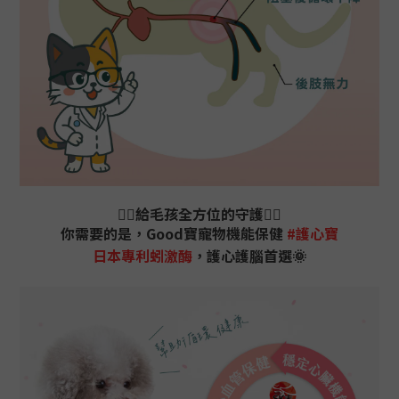
🙅‍♀️給毛孩全方位的守護🙅‍♀️
你需要的是，Good寶寵物機能保健
#護心寶
日本專利蚓激酶
，護心護腦首選🌞