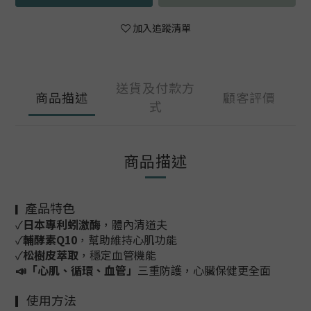
加入追蹤清單
送貨及付款方
商品描述
顧客評價
式
商品描述
產品特色
▎
✓
日本
專利蚓激酶
，體內清道夫
✓
輔酵素Q10
，幫助維持心肌功能
✓
松樹皮萃取
，穩定血管機能
📣「
心肌
、
循環、
血管」
三重防護
，心臟保健更全面
使用方法
▎