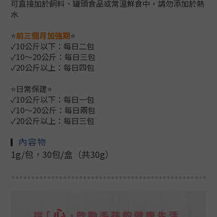
可直接加於飼料、罐頭食品或常溫鮮食中，請勿添加於熱
水
⭐
前三個月加強期
⭐
✓
10公斤以下
：
每日二包
✓
10～20公斤
：
每日三包
✓
20公斤以上
：
每日四包
⭐
日常保建
⭐
✓
10公斤以下
：
每日一包
✓
10
～
20公斤
：
每日兩包
✓
20公斤以上
：
每日三包
內容物
▎
1g/包，30包/盒（共30g）