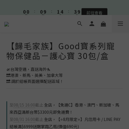
1
1
1
2
5
4
9
0
0
:
0
9
:
1
4
:
3
8
🫧熟客限定🫧皮膚系列滿3000元送口腔噴液🫧
前往查看
日
時
分
秒
8
0
3
2
7
7
2
1
6
🫧熟客限定🫧皮膚系列滿3000元送口腔噴液🫧
6
1
0
5
5
0
4
4
3
【歸毛家族】Good寶系列寵
3
2
2
1
物保健品－護心寶 30包/盒
1
0
0
🛫台灣空運，直送海外🛬 
🔜港澳、新馬、英美、加拿大等
🔜 請於結帳頁面選擇配送區域！
至
08/15 16:00
截止
全店，【免運C】香港、澳門、新加坡、馬
來西亞滿新台幣$3300元即免運費！
至
08/31 16:00
截止
全店，【⭐8月限定⭐】凡信用卡 / LINE PAY
結帳滿$6999送嫩掌霜乙瓶(價值690元)