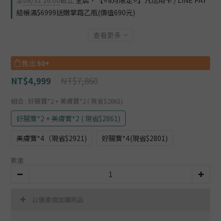
至
08/31 16:00
截止
全店，【⭐8月限定⭐】凡信用卡 / LINE PAY
結帳滿$6999送嫩掌霜乙瓶(價值690元)
查看更多
售出
50+
NT$7,860
NT$4,999
組合
: 好腸寶*2 + 美膚寶*2 ( 現省$2861)
好腸寶*2 + 美膚寶*2 ( 現省$2861)
美膚寶*4（現省$2921)
好腸寶*4(現省$2801)
數量
以優惠價加購商品