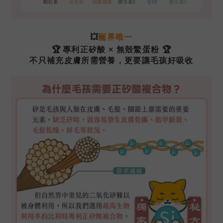
💥
寵界唯一
🏆
專利正矽酸 × 無殼鱉蛋粉
🏆
不只補充皮膚所需營養，
更要讓毛孩
好
吸收