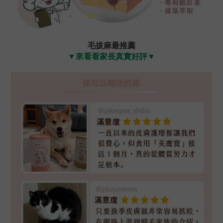
毛拔麻最推薦
▼
來看看家長真實好評
▼