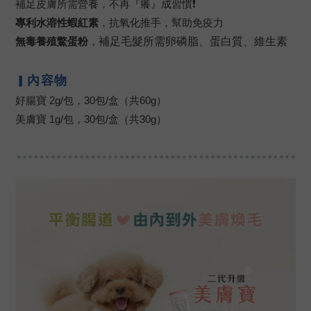
補足皮膚所需營養，不再『癢』成習慣❗
專利水溶性蝦紅素
，
抗氧化推手
，幫助免疫力
無毒養殖鱉蛋粉
，
補足毛髮所需卵磷脂、蛋白質、維生素
內容物
▎
好腸寶 2g/包，30包/盒（共60g）
美膚寶 1g/包，30包/盒（共30g）