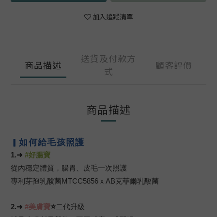
加入追蹤清單
送貨及付款方
商品描述
顧客評價
式
商品描述
如何給毛孩照護
▎
1.➜
#
好腸
寶
從內穩定體質，腸胃、皮毛一次照護
專利芽孢乳酸菌MTCC5856ｘAB克菲爾乳酸菌
⭐
2.➜
#
美
膚寶
二代升級