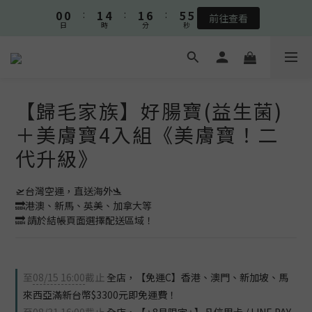
5
5
6
9
6
9
🫧熟客限定🫧皮膚系列滿3000元送口腔噴液🫧
🫧熟客限定🫧皮膚系列滿3000元送口腔噴液🫧
4
4
5
8
5
9
8
3
3
4
7
4
9
8
7
🥨全館消費滿3800元領券現折150元🥨
2
2
3
6
3
8
7
6
1
1
2
5
2
7
6
5
0
0
:
1
4
:
1
6
:
5
4
前往查看
日
時
分
秒
0
3
0
5
4
3
【歸毛家族】好腸寶(益生菌)
2
4
3
2
🫧熟客限定🫧皮膚系列滿3000元送口腔噴液🫧
＋美膚寶4入組《美膚寶！二
1
3
2
1
0
2
1
0
代升級》
1
0
0
🛫台灣空運，直送海外🛬 
🔜港澳、新馬、英美、加拿大等
🔜 請於結帳頁面選擇配送區域！
至
08/15 16:00
截止
全店，【免運C】香港、澳門、新加坡、馬
來西亞滿新台幣$3300元即免運費！