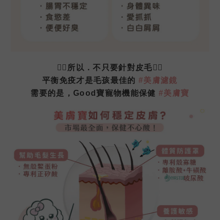
🙅‍♀️所以．不只要針對皮毛
🙅‍♀️
平衡免疫才是毛孩最佳的
#美膚濾鏡
需要的是，Good寶寵物機能保健
#美膚寶