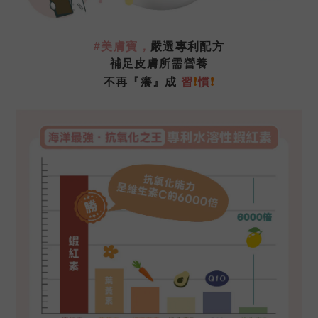
#美膚寶
，
嚴選專利配方
補足皮膚所需營養
❗
不再『癢』成
習
❗
慣