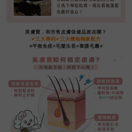
美膚寶，和市售皮膚保健品差在哪？
✔
三大
專利
✔
三大機制獨家配方
⭐
⭐
平衡
免疫
×
毛髮生長
×
養護毛囊