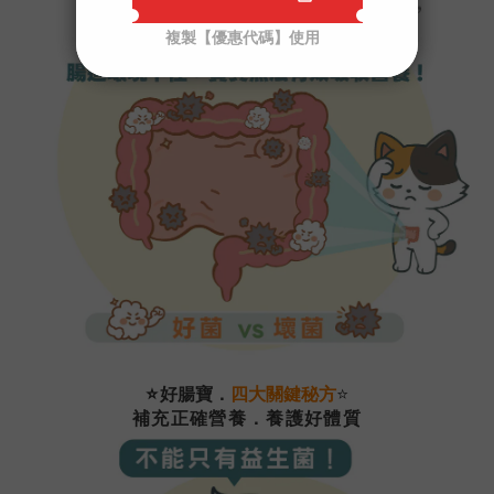
⭐
⭐
好腸寶．
四大關鍵秘方
補充正確營養．養護好體質