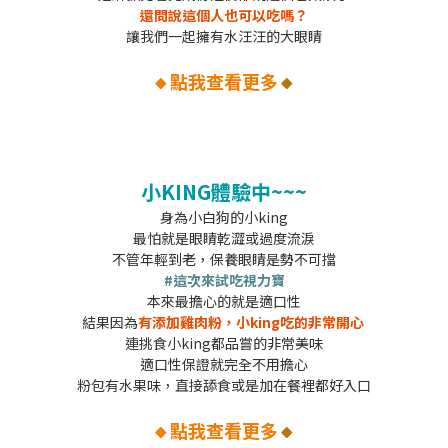
還問說這個人也可以吃嗎？
讓我們一起擁有水汪汪的大眼睛
🔸點我查看更多
🔸
小KING體驗中~~~
身為小白狗的小king
最怕就是眼睛乾澀或過度流淚
不管年輕到老，保養眼睛是勢不可擋
#這次來試吃視力寶
本來最擔心的就是適口性
結果因為
有添加雞肉粉，小king吃的非常開心
連挑食小king都品嘗的非常美味
適口性保證就完全不用擔心
粉包有水果味，直接舔食或是加在餐裡都好入口
🔸點我查看更多
🔸