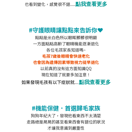
點我查看更多
......
也看到變化，感覺很不錯
#守護眼睛讓點點來告訴你
❤️
點點是米白色所以眼眶髒髒很明顯
一方面點點高齡了眼睛機能逐漸退化
各位毛孩家長知道嗎~
毛孩7歲後眼睛會快速老化
也會因為遺傳因素導致視力提早退化
以前真的沒有這方面知識QQ
現在知道了就要多加注意！
點我查看更多
如果發現毛孩有以下症狀就....
.
#機能保健．首選歸毛家族
狗狗年紀大了，發現他看東西不太清楚
走路總是晃晃的甚至看東西會有錯位的狀況
才讓我意識到嚴重性