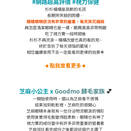
#網路超高評價 #視力保健
杉杉橘橘是高齡的毛孩
長期哭哭臉的困擾…
橘橘眼睛狀況有非常的嚴重，每天哭花貓臉
再怎麼清潔眼睛也是一樣，眼周黑黑非常明顯
吃了視力寶一段時間後
杉杉不再流淚，橘橘改變也真的看的見~
終於告別了每天煩惱的窘境！
相信繼續食用下去一定能看到更棒的效果
🌟
🔸
點我查看更多
🔸
芝麻小公主 x
Goodmo 歸毛家族
💕
一開始使用時，還以為芝麻會不領情
結果加到乾乾裡，芝麻吃的很開心
芝麻眼睛本身就有一些分泌物流眼淚的情形
使用後覺得毛髮變得超柔軟，眼睛也有神了
視力寶的成份當中有許多非常重要的營養素
芝麻拔比看完成份之後都說這個也太讚了