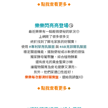
🔸點我查看更多🔸
樂樂閃亮亮登場
😘
最近樂樂有一點輕微便秘的狀況🥺
上網爬了很多很多文
終於找到了歸毛家族的好腸寶！
使用
#專利芽孢乳酸菌
與
#AB克菲爾乳酸菌
穩定腸道機能，擺脫便秘或💩軟便的煩惱
獨家酵母葡聚醣、綜合植物酵素
還有皮毛的黃金聖果沙棘
讓寵物腸胃及皮毛健康又漂亮✨
另外，他們家適口性超好！
樂樂每次都清好腸寶盤
，還給我舔盤XD
🔸點我查看更多
🔸