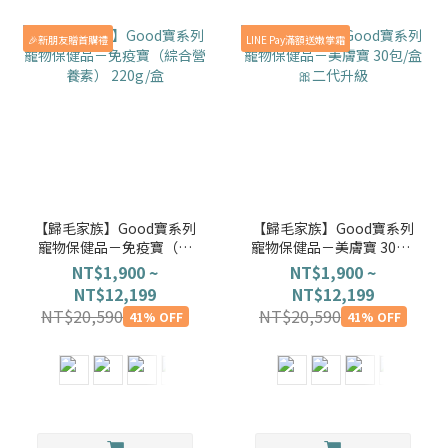
🎉新朋友贈首購禮
LINE Pay滿額送嫩掌霜
【歸毛家族】Good寶系列
【歸毛家族】Good寶系列
寵物保健品－免疫寶（綜
寵物保健品－美膚寶 30包/
合營養素） 220g/盒
盒🎀二代升級
NT$1,900 ~
NT$1,900 ~
NT$12,199
NT$12,199
NT$20,590
NT$20,590
41% OFF
41% OFF