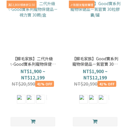
滿$3,800領券折$150
🎉新朋友贈首購禮
【歸毛家族】二代升級
【歸毛家族】Good寶系列
✨Good寶系列寵物保健品
寵物保健品－氣管寶 30粒
－視力寶 30顆/盒
膠囊/罐
NT$1,900 ~
NT$1,900 ~
NT$12,199
NT$12,199
NT$20,590
NT$20,590
41% OFF
41% OFF