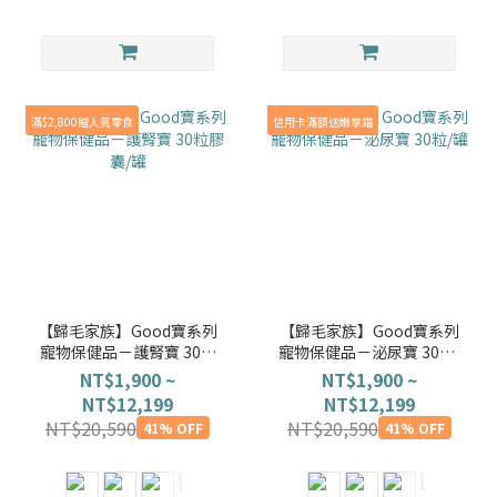
滿$2,800贈人氣零食
信用卡滿額送嫩掌霜
【歸毛家族】Good寶系列
【歸毛家族】Good寶系列
寵物保健品－護腎寶 30粒
寵物保健品－泌尿寶 30粒/
膠囊/罐
罐
NT$1,900 ~
NT$1,900 ~
NT$12,199
NT$12,199
NT$20,590
NT$20,590
41% OFF
41% OFF