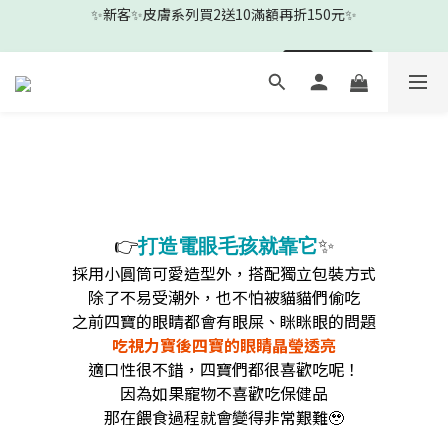
1
2
1
2
3
8
1
9
🎉新客下單即贈新客見面禮-沐浴清耳組🎉
0
1
:
0
1
:
2
7
:
0
8
前往查看
日
時
分
秒
0
0
1
6
7
0
5
6
🎉新客下單即贈新客見面禮-沐浴清耳組🎉
4
5
3
4
2
3
1
2
0
1
0
👉
✨
打造電眼毛孩就靠它
採用小圓筒可愛造型外，搭配獨立包裝方式
除了不易受潮外，也不怕被貓貓們偷吃
之前四寶的眼睛都會有眼屎、眯眯眼的問題
吃視力寶後四寶的眼睛晶瑩透亮
適口性很不錯，四寶們都很喜歡吃呢！
因為如果寵物不喜歡吃保健品
那在餵食過程就會變得非常艱難🥹