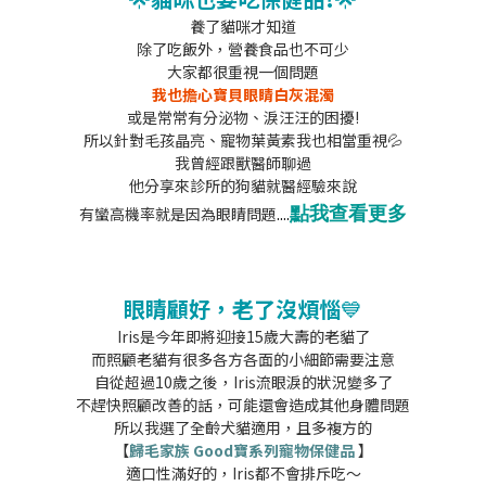
養了貓咪才知道
除了吃飯外，營養食品也不可少
大家都很重視一個問題
我也擔心寶貝眼睛白灰混濁
或是常常有分泌物、淚汪汪的困擾!
所以針對毛孩晶亮、寵物葉黃素我也相當重視💦
我曾經跟獸醫師聊過
他分享來診所的狗貓就醫經驗來說
點我查看更多
....
有蠻高機率就是因為眼睛問題
眼睛顧好，老了沒煩惱
💙
Iris是今年即將迎接15歲大壽的老貓了
而照顧老貓有很多各方各面的小細節需要注意
自從超過10歲之後，Iris流眼淚的狀況變多了
不趕快照顧改善的話，可能還會造成其他身體問題
所以我選了全齡犬貓適用，且多複方的
【
歸毛家族 Good寶系列寵物保健品
】
適口性滿好的，Iris都不會排斥吃～