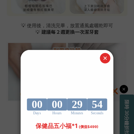
💡 使用後，清洗完畢，放置通風處曬乾即可
建議每２週更換一次潔牙套
💡
﹏
﹏
﹏
﹏
﹏
﹏
﹏
﹏
﹏
﹏
﹏
﹏
﹏
﹏
毛爸媽FB評論區真實分享