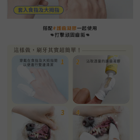
搭配
#護齒凝膠
一起使用
👊打擊頑固齒垢
👊