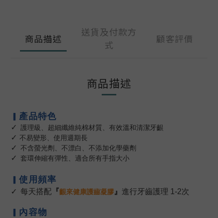
送貨及付款方
商品描述
顧客評價
式
商品描述
產品特色
▎
✓
護理級
、
超細纖維純棉材質
、
有效溫和清潔牙齦
✓
不易變形
、使用週期長
✓
不含螢光劑
、不漂白
、不添加化學藥劑
✓
套環伸縮有彈性
、適合所有手指大小
使用頻率
▎
✓
每天搭配
『
』
進行牙齒護理 1-2次
齦來健康護齒凝膠
內容物
▎