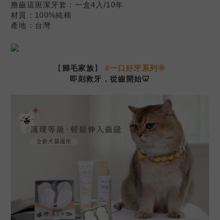
撸齒這斑潔牙套
：
一盒4入/10年
材質
：
100%純棉
產地
：
台灣
【
歸毛家族
】
#
一口好牙系列
🌞
即刻救牙
，從齒開始🦷