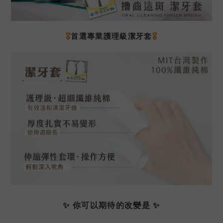
🎖
首選
專業護理級潔牙套
🎖
✨ 你可以期待的改變是 ✨