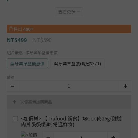
查看更多
售出
400+
NT$590
NT$499
組合優惠
: 潔牙套單盒優惠價
潔牙套單盒優惠價
潔牙套三盒裝(現省$371)
數量
以優惠價加購商品
<加價樂> 【Trufood 饌食】嫩Goo肉25g(雞腿
肉片 狗狗貓咪 常溫鮮食)