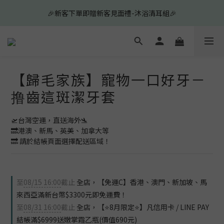
5
7
6
7
6
7
🎉新客下單即贈新客見面禮-沐浴清耳組🎉
🎉新客下單即贈新客見面禮-沐浴清耳組🎉
4
6
5
9
6
5
6
3
5
4
8
5
4
5
✨新客✨皮膚系列買2送10滿額再折150元✨
2
4
3
7
4
3
4
1
3
2
6
3
9
2
3
0
2
:
1
5
:
2
8
:
1
2
前往查看
日
時
分
秒
1
0
4
1
7
0
1
【歸毛家族】寵物一口好牙－
0
3
0
6
0
🎉新客下單即贈新客見面禮-沐浴清耳組🎉
撸齒這斑潔牙套
2
5
1
4
0
3
🛫台灣空運，直送海外🛬 
2
🔜港澳、新馬、英美、加拿大等
1
🔜 請於結帳頁面選擇配送區域！
0
至
08/15 16:00
截止
全店，【免運C】香港、澳門、新加坡、馬
來西亞滿新台幣$3300元即免運費！
至
08/31 16:00
截止
全店，【⭐8月限定⭐】凡信用卡 / LINE PAY
結帳滿$6999送嫩掌霜乙瓶(價值690元)