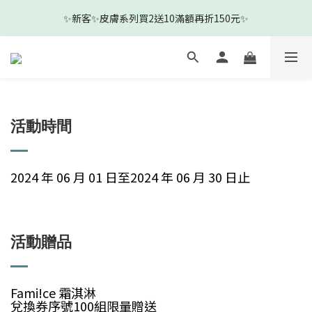
3
4
3
7
7
4
✨新客✨皮膚系列買2送10滿額再折150元✨
2
3
2
9
6
6
3
🎉新客下單即贈新客見面禮-沐浴清耳組🎉
1
2
1
8
5
5
2
0
1
:
0
7
:
4
9
:
4
1
前往查看
日
時
分
秒
0
6
3
8
3
0
5
2
7
2
🎉新客下單即贈新客見面禮-沐浴清耳組🎉
4
1
6
1
3
0
5
0
2
4
活動時間
1
3
0
2
1
2024 年 06 月 01 日至2024 年 06 月 30 日止
0
活動贈品
Fami!ce 霜淇淋
兌換券序號100組限量贈送