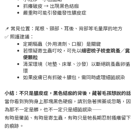
抓癢破皮 → 出現黑色結痂
嚴重時可能引發繼發性膿皮症
📌 常見位置：尾根、頸部、耳後、背部等毛量厚的地方
✅ 照護建議：
定期驅蟲（外用滴劑、口服）是關鍵
若懷疑寄生蟲叮咬，可先以
細密梳子梳查跳蚤／糞
便顆粒
清潔環境（地墊、床單、沙發）以斷絕跳蚤蟲卵循
環
如果皮膚已有抓破＋膿包，需同時處理細菌感染
小結：不只是膿皮症，黑色結痂的背後，藏著毛孩想說的話
當你看到狗狗身上那塊黑色硬痂，請別急著擦藥或忽略，因
為那不一定是髒，也不一定只是細菌感染——
有時是黴菌、有時是寄生蟲，有時只是牠長期忍耐搔癢留下
的痕跡。