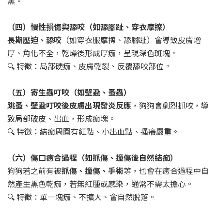
黑。
（四）慢性損傷與舔咬（如舔腳趾、穿衣摩擦）
長期壓迫、舔咬
（如穿衣服摩擦、舔腳趾）會導致皮膚增
厚、角化不全，乾燥後形成厚痂，呈現深色斑塊。
🔍 特徵：局部硬痂、皮膚乾裂、反覆舔咬部位。
（五）寄生蟲叮咬（如壁蝨、蚤蟲）
跳蚤、壁蝨叮咬後皮膚出現發炎反應
，狗狗會劇烈抓咬，導
致局部破皮、出血，形成痂塊。
🔍 特徵：結痂周圍有紅點、小出血點、搔癢嚴重。
（六）傷口癒合過程（如抓傷、撞傷後自然結痂）
狗狗若之前有被
抓傷、撞傷、手術
等，也會在癒合過程中自
然產生黑色乾痂，若無紅腫或感染，通常不需太擔心。
🔍 特徵：單一塊痂、不擴大、會自然脫落。