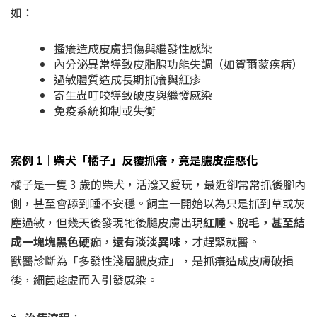
如：
搔癢造成皮膚損傷與繼發性感染
內分泌異常導致皮脂腺功能失調（如賀爾蒙疾病）
過敏體質造成長期抓癢與紅疹
寄生蟲叮咬導致破皮與繼發感染
免疫系統抑制或失衡
案例 1｜柴犬「橘子」反覆抓癢，竟是膿皮症惡化
橘子是一隻 3 歲的柴犬，活潑又愛玩，最近卻常常抓後腳內
側，甚至會舔到睡不安穩。飼主一開始以為只是抓到草或灰
塵過敏，但幾天後發現牠後腿皮膚出現
紅腫、脫毛，甚至結
成一塊塊黑色硬痂，還有淡淡異味
，才趕緊就醫。
獸醫診斷為「多發性淺層膿皮症」，是抓癢造成皮膚破損
後，細菌趁虛而入引發感染。