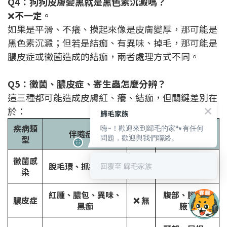
Q4：狗狗皮膚變黑就是黑色素沉澱嗎？
❌
不一定。
如果是平滑、不癢、摸起來像是皮膚變厚，那可能是
黑色素沉澱；但若是結痂、有異味、掉毛，那可能是
膿皮症或黴菌造成的結痂，兩者處理方式不同。
Q5：黴菌、膿皮症、寄生蟲怎麼分辨？
這三種都可能造成皮膚紅、癢、結痂，但關鍵差別在
於：
歸毛家族
疾病類
傳染
嗨~！歡迎來到歸毛的家🐾有任何
伴隨症狀
常見位置
問題，歡迎與我們聯絡。
型
性
黴菌感
背部、四肢、
脫毛環、抓癢、結痂
✅ 有
回覆至 歸毛家族
染
臉部
紅腫、膿包、異味、
腹部、腳縫、
膿皮症
❌ 無
黑痂
腋下