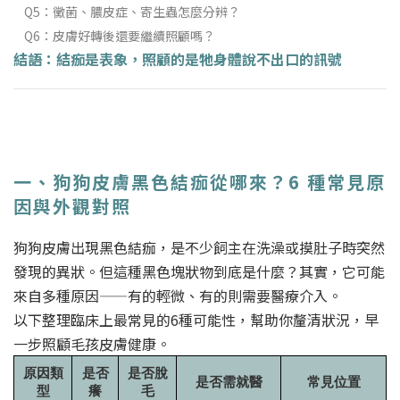
Q5：黴菌、膿皮症、寄生蟲怎麼分辨？
Q6：皮膚好轉後還要繼續照顧嗎？
結語：結痂是表象，照顧的是牠身體說不出口的訊號
一、狗狗皮膚黑色結痂從哪來？6 種常見原
因與外觀對照
狗狗皮膚出現黑色結痂，是不少飼主在洗澡或摸肚子時突然
發現的異狀。但這種黑色塊狀物到底是什麼？其實，它可能
來自多種原因——有的輕微、有的則需要醫療介入。
以下整理臨床上最常見的6種可能性，幫助你釐清狀況，早
一步照顧毛孩皮膚健康。
原因類
是否
是否脫
是否需就醫
常見位置
型
癢
毛