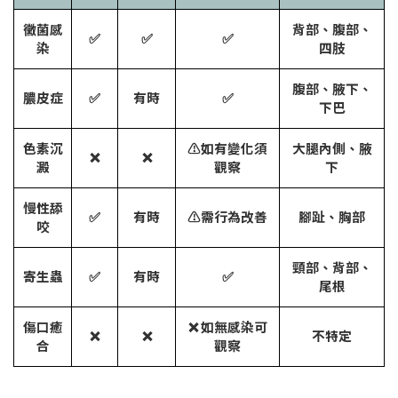
黴菌感
背部、腹部、
✅
✅
✅
染
四肢
腹部、腋下、
膿皮症
✅
有時
✅
下巴
色素沉
⚠️如有變化須
大腿內側、腋
❌
❌
澱
觀察
下
慢性舔
✅
有時
⚠️需行為改善
腳趾、胸部
咬
頸部、背部、
寄生蟲
✅
有時
✅
尾根
傷口癒
❌ 如無感染可
❌
❌
不特定
合
觀察