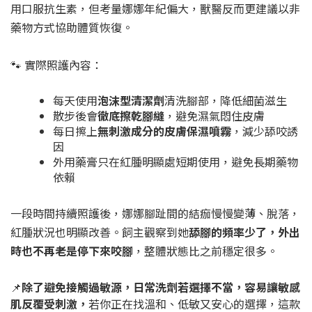
用口服抗生素，但考量娜娜年紀偏大，獸醫反而更建議以非
藥物方式協助體質恢復。
🐾 實際照護內容：
每天使用
泡沫型清潔劑
清洗腳部，降低細菌滋生
散步後會
徹底擦乾腳縫
，避免濕氣悶住皮膚
每日擦上
無刺激成分的皮膚保濕噴霧
，減少舔咬誘
因
外用藥膏只在紅腫明顯處短期使用，避免長期藥物
依賴
一段時間持續照護後，娜娜腳趾間的結痂慢慢變薄、脫落，
紅腫狀況也明顯改善。飼主觀察到她
舔腳的頻率少了，外出
時也不再老是停下來咬腳
，整體狀態比之前穩定很多。
📌
除了避免接觸過敏源，日常洗劑若選擇不當，容易讓敏感
肌反覆受刺激，
若你正在找溫和、低敏又安心的選擇，這款