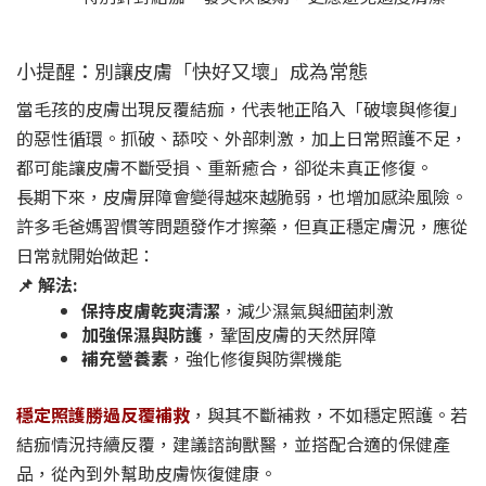
小提醒：別讓皮膚「快好又壞」成為常態
當毛孩的皮膚出現反覆結痂，代表牠正陷入「破壞與修復」
的惡性循環。抓破、舔咬、外部刺激，加上日常照護不足，
都可能讓皮膚不斷受損、重新癒合，卻從未真正修復。
長期下來，皮膚屏障會變得越來越脆弱，也增加感染風險。
許多毛爸媽習慣等問題發作才擦藥，但真正穩定膚況，應從
日常就開始做起：
📌 解法:
保持皮膚乾爽清潔
，減少濕氣與細菌刺激
加強保濕與防護
，鞏固皮膚的天然屏障
補充營養素
，強化修復與防禦機能
穩定照護勝過反覆補救
，與其不斷補救，不如穩定照護。若
結痂情況持續反覆，建議諮詢獸醫，並搭配合適的保健產
品，從內到外幫助皮膚恢復健康。