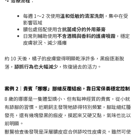
🐾
治療流程
：
每週 1～2 次使用
溫和低敏的清潔洗劑
，集中在受
影響區域
膿包處搭配使用含
抗菌成分的外用藥膏
日常則輔助使用
不含酒精與香料的護膚噴霧
，穩定
皮膚狀況、減少搔癢
約 10 天後，橘子的皮膚變得明顯乾淨許多，黑痂逐漸脫
落，
舔抓行為也大幅減少
，恢復過去的活力。
案例 2｜貴賓「娜娜」腳縫反覆結痂，靠日常保養穩定控制
8 歲的娜娜是一隻體型嬌小、但有點神經質的貴賓，從小就
有舔腳的習慣。近期飼主發現牠舔得特別頻繁，腳趾縫紅腫
發亮，還有幾塊發黑的痂皮，摸起來又硬又黏，氣味也比以
前明顯。
獸醫檢查後發現是深層膿皮症合併舔咬性皮膚炎。雖然可使