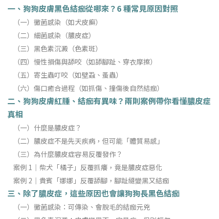
一、狗狗皮膚黑色結痂從哪來？6 種常見原因對照
（一）黴菌感染（如犬皮癬）
（二）細菌感染（膿皮症）
（三）黑色素沉澱（色素斑）
（四）慢性損傷與舔咬（如舔腳趾、穿衣摩擦）
（五）寄生蟲叮咬（如壁蝨、蚤蟲）
（六）傷口癒合過程（如抓傷、撞傷後自然結痂）
二、狗狗皮膚紅腫、結痂有異味？兩則案例帶你看懂膿皮症
真相
（一）什麼是膿皮症？
（二）膿皮症不是先天疾病，但可能「體質易感」
（三）為什麼膿皮症容易反覆發作？
案例 1｜柴犬「橘子」反覆抓癢，竟是膿皮症惡化
案例 2｜貴賓「娜娜」反覆舔腳，腳趾縫變黑又結痂
三、除了膿皮症，這些原因也會讓狗狗長黑色結痂
（一）黴菌感染：可傳染、會脫毛的結痂元兇