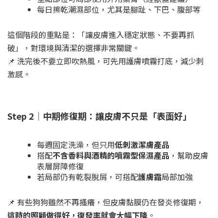
每日擦乾潮濕部位，尤其是腳趾、下巴、腹部等
這個階段的重點是：「讓皮膚進入穩定狀態、不要再抓
破」，對環境與清潔的選擇非常關鍵。
📌 洗完後不要立即吹熱風，可先用護膚噴霧打底，減少刺
激感。
Step 2｜中期修復期：讓皮膚不只是「表面好」
每週固定洗澡，但只用
低刺激潔膚產品
搭配
不含香料與酒精的噴霧型保濕產品
，幫助皮膚
表層屏障修復
若局部仍有乾裂脫屑，可搭配
護膚霜
局部加強
📌 有些狗狗雖然不再搔癢，但皮膚黏膜仍在發炎修復期，
這時的照顧做得好，復發率就會大幅下降
。