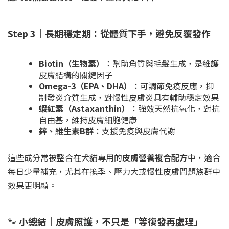
Step 3｜長期穩定期：從體質下手，避免反覆發作
Biotin（生物素）
：幫助角質與毛髮生成，是維護
皮膚結構的關鍵因子
Omega-3（EPA、DHA）
：可調節免疫反應，抑
制發炎介質生成，對慢性皮膚炎具有輔助穩定效果
蝦紅素（Astaxanthin）
：強效天然抗氧化，對抗
自由基，維持皮膚細胞健康
鋅、維生素B群
：支援免疫與皮膚代謝
這些成分常被整合在犬貓專用的
皮膚營養複合配方
中，適合
每日少量補充，尤其在換季、壓力大或慢性皮膚問題族群中
效果更明顯。
🐾
小總結｜皮膚照護，不只是「等復發再處理」