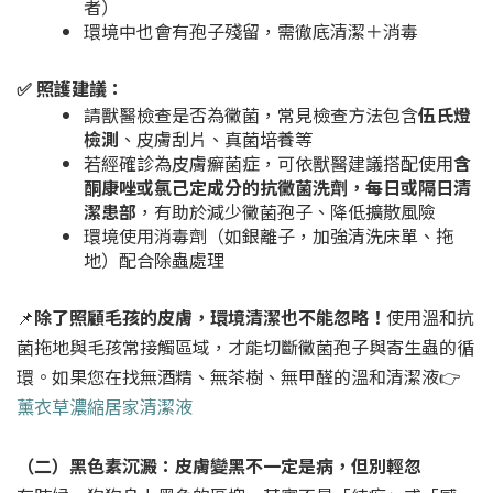
者）
環境中也會有孢子殘留，需徹底清潔＋消毒
✅ 照護建議：
請獸醫檢查是否為黴菌，常見檢查方法包含
伍氏燈
檢測
、皮膚刮片、真菌培養等
若經確診為皮膚癬菌症，可依獸醫建議搭配使用
含
酮康唑或氯己定成分的抗黴菌洗劑，每日或隔日清
潔患部
，有助於減少黴菌孢子、降低擴散風險
環境使用消毒劑（如銀離子，加強清洗床單、拖
地）配合除蟲處理
📌
除了照顧毛孩的皮膚，環境清潔也不能忽略！
使用溫和抗
菌拖地與毛孩常接觸區域，才能切斷黴菌孢子與寄生蟲的循
環。如果您在找無酒精、無茶樹、無甲醛的溫和清潔液👉
薰衣草濃縮居家清潔液
（二）黑色素沉澱：皮膚變黑不一定是病，但別輕忽