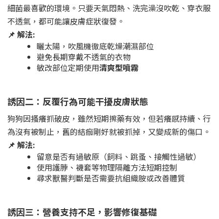
細菌最喜歡的環境。只要天氣悶熱、洗完澡沒吹乾、穿衣服
不透氣，都可能讓皮膚症狀復發。
📌 解法:
曬太陽，吹風機徹底乾燥潮濕部位
避免長期穿戴不透氣的衣物
敏改部位定期使用
清爽型噴霧
誘因二：反覆行為可能干擾皮膚狀態
狗狗因搔癢抓破皮，雖然短期擦藥有效，但若癢感持續、行
為沒有被制止，舊的結痂剛好就被抓掉，又變成新的傷口。
📌 解法:
留意是否有過敏原（飼料、跳蚤、接觸性過敏）
使用護脖、襪套等物理隔離方法短期控制
尋求獸醫判斷是否需要抗組織胺或改善體質
誘因三：營養支持不足，影響修復基礎