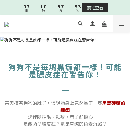
1
4
2
1
6
8
4
3
0
3
:
1
0
:
5
7
:
3
2
🎉新客下單即贈新客見面禮-沐浴清耳組🎉
前往查看
日
時
分
秒
2
0
4
6
2
1
1
3
5
1
0
🎉新客下單即贈新客見面禮-沐浴清耳組🎉
0
2
4
0
1
3
0
2
1
0
狗狗不是每塊黑痂都一樣！可能
是膿皮症在警告你！
某天摸著狗狗的肚子，發現牠身上竟然長了一塊
黑黑硬硬的
結痂
還伴隨掉毛、紅疹，看了好擔心——
是黴菌？膿皮症？還是單純的色素沉澱？