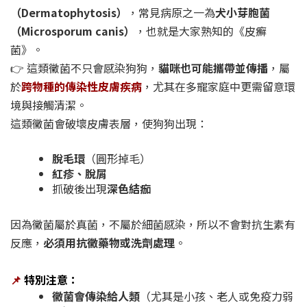
（Dermatophytosis）
，常見病原之一為
犬小芽胞菌
（Microsporum canis）
，也就是大家熟知的《皮癬
菌》。
👉 這類黴菌不只會感染狗狗，
貓咪也可能攜帶並傳播
，屬
於
跨物種的傳染性皮膚疾病
，尤其在多寵家庭中更需留意環
境與接觸清潔。
這類黴菌會破壞皮膚表層，使狗狗出現：
脫毛環
（圓形掉毛）
紅疹、脫屑
抓破後出現
深色結痂
因為黴菌屬於真菌，不屬於細菌感染，所以不會對抗生素有
反應，
必須用抗黴藥物或洗劑處理
。
📌
特別注意：
黴菌會傳染給人類
（尤其是小孩、老人或免疫力弱