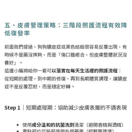
五、皮膚管理策略：三階段照護流程有效降
低復發率
前面我們提過，狗狗膿皮症或黑色結痂很容易反覆出現，有
時候不是藥沒擦夠，而是「傷口雖癒合，但皮膚整體狀況沒
養好」。
這邊小編將給你一套可
以落實在每天生活裡的照護流程
：
從短期的處理，到中期的修復，再到長期體質調理，讓膿皮
症不是反覆忍耐，而是穩定好轉。
Step 1｜
短期處理期：協助減少皮膚表層的不適表現
使用
成分溫和的抗菌洗劑
清潔（避開香精與酒精）
重點部位可局部使用外用藥膏（經獸醫建議）