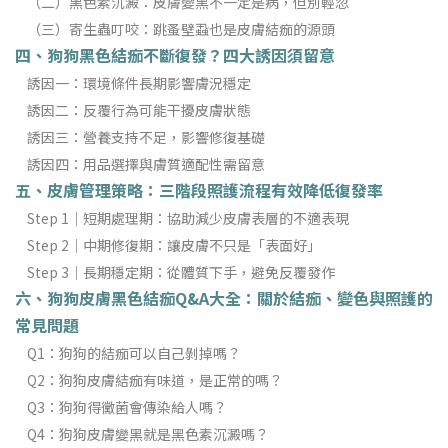
（二）黑色素沉澱：皮膚變黑不一定是病，但別輕忽
（三）寄生蟲叮咬：跳蚤壁蝨也是皮膚結痂的源頭
四、狗狗黑色結痂不斷復發？四大誘因須留意
誘因一：環境條件長期影響膚況穩定
誘因二：反覆行為可能干擾皮膚狀態
誘因三：營養支持不足，影響修復基礎
誘因四：用品選擇與膚質適配性需留意
五、皮膚管理策略：三階段照護流程有效降低復發率
Step 1｜短期處理期：協助減少皮膚表層的不適表現
Step 2｜中期修復期：讓皮膚不只是「表面好」
Step 3｜長期穩定期：從體質下手，避免反覆發作
六、狗狗皮膚黑色結痂Q&A大全：關於結痂、變色與照護的
常見問題
Q1：狗狗的結痂可以自己剝掉嗎？
Q2：狗狗皮膚結痂有味道，是正常的嗎？
Q3：狗狗得黴菌會傳染給人嗎？
Q4：狗狗皮膚變黑就是黑色素沉澱嗎？