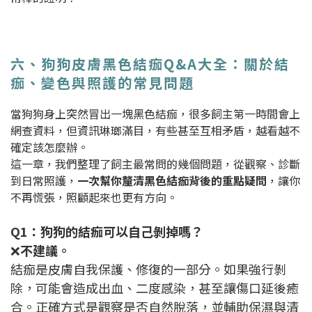
六、狗狗皮膚黑色結痂Q&A大全：關於結
痂、變色與照護的常見問題
當狗狗身上突然冒出一塊黑色結痂，很多飼主第一時間會上
網查資料，但資訊琳瑯滿目，有些甚至互相矛盾，越看越不
確定該怎麼辦。
這一章，我們整理了飼主最常問的幾個問題，從觀察、診斷
到日常照護，
一次幫你釐清黑色結痂背後的重點疑問
，讓你
不再慌張，照顧起來也更有方向。
Q1：狗狗的結痂可以自己剝掉嗎？
❌
不建議。
結痂是皮膚自我保護、修復的一部分。如果強行剝
除，可能會造成出血、二度感染，甚至讓傷口延後癒
合。正確方式是觀察是否自然脫落，並輔助保濕與清