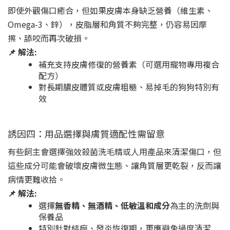
即使外觀傷口癒合，但如果皮膚本身缺乏營養（維生素、
Omega-3、鋅），皮脂層和角質不夠完整，仍容易因摩
擦、舔咬而再次破損。
📌 解法:
補充支持皮膚修復的營養素（可選用寵物專用複合
配方）
對長期膿皮體質或皮膚粗糙、易掉毛的狗狗特別有
效
誘因四：用品選擇與膚質適配性需留意
有些飼主會選擇強效殺菌洗毛精或人用產品來清潔傷口，但
這些成分可能會破壞皮膚微生態、讓角質層更乾裂，反而讓
病情更難收拾。
📌 解法:
選擇
無香精、無酒精、低敏溫和成分
為主的洗劑與
保養品
特別針對結痂、發炎恢復期，更應避免過度清潔