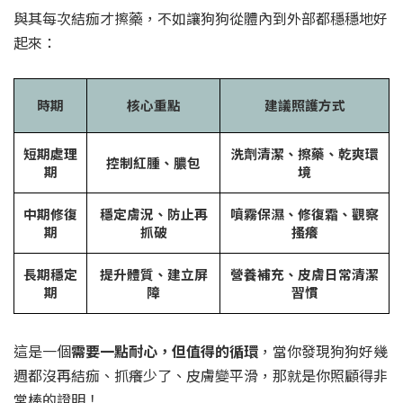
與其每次結痂才擦藥，不如讓狗狗從體內到外部都穩穩地好
起來：
時期
核心重點
建議照護方式
短期處理
洗劑清潔、擦藥、乾爽環
控制紅腫、膿包
期
境
中期修復
穩定膚況、防止再
噴霧保濕、修復霜、觀察
期
抓破
搔癢
長期穩定
提升體質、建立屏
營養補充、皮膚日常清潔
期
障
習慣
這是一個
需要一點耐心，但值得的循環
，當你發現狗狗好幾
週都沒再結痂、抓癢少了、皮膚變平滑，那就是你照顧得非
常棒的證明！