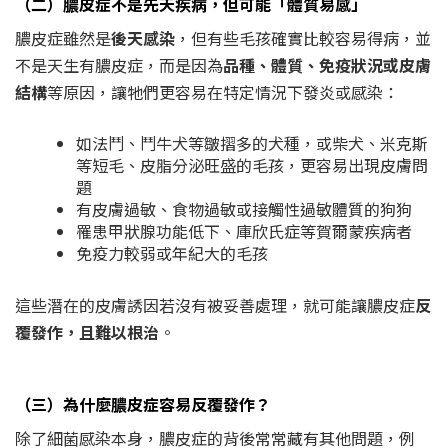
（二）膿皮症不是先天疾病，但可能「體質易感」
膿皮症雖然是
後天感染
，但有些毛孩確實比較容易得病，並
不是天生有膿皮症，而是因為
品種、體質、免疫狀況或皮膚
結構
等原因，讓牠們更容易在特定情況下發炎或感染：
如法鬥、鬥牛犬等皺摺多的犬種，或柴犬、米克斯
等短毛、皮脂分泌旺盛的毛孩，更容易出現皮膚問
題
有皮膚過敏、食物過敏或接觸性過敏體質的狗狗
罹患甲狀腺功能低下、庫欣氏症等賀爾蒙疾病者
免疫力較弱或年紀大的毛孩
這些潛在的皮膚誘因若沒有被妥善處理，就可能讓膿皮症
反
覆發作，且難以根治
。
（三）為什麼膿皮症容易反覆發作？
除了細菌感染本身，膿皮症的背後常常藏有其他問題，例