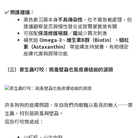
✅ 照護建議：
黑色素沉澱本身
不具傳染性
，也不需急著處理，但
建議觀察是否與慢性發炎或賀爾蒙異常有關
可搭配
保濕修護噴霧／霜
減少再次刺激
補充如
Omega-3、維生素B群（Biotin）、蝦紅
素（Astaxanthin）
等皮膚支持營養，有助穩定
皮膚代謝與屏障功能
（三）寄生蟲叮咬：跳蚤壁蝨也是皮膚結痂的源頭
許多狗狗的皮膚問題，來自我們肉眼難以看見的敵人──寄
生蟲，特別是跳蚤與壁蝨。
這些叮咬常造成：
小紅疹、小出血點