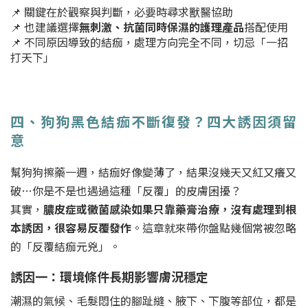
📌 關鍵在於觀察與判斷，必要時尋求獸醫協助
📌 也建議選擇
無刺激、抗菌同時保濕的護理產品
搭配使用
📌 不同原因導致的結痂，處理方向完全不同，切忌「一招
打天下」
四、狗狗黑色結痂不斷復發？四大誘因須留
意
幫狗狗擦藥一週，結痂好像變薄了，結果沒幾天又紅又癢又
破…你是不是也遇過這種「反覆」的皮膚困擾？
其實，
膿皮症或黴菌感染如果只靠藥膏治療，沒有處理到根
本誘因，很容易反覆發作
。這章就來帶你盤點幾個常被忽略
的「反覆結痂元兇」。
誘因一：環境條件長期影響膚況穩定
潮濕的氣候、毛髮悶住的腳趾縫、腋下、下腹等部位，都是