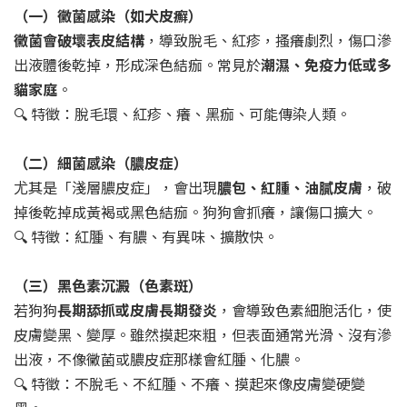
（一）黴菌感染（如犬皮癬）
黴菌會破壞表皮結構
，導致脫毛、紅疹，搔癢劇烈，傷口滲
出液體後乾掉，形成深色結痂。常見於
潮濕、免疫力低或多
貓家庭
。
🔍 特徵：脫毛環、紅疹、癢、黑痂、可能傳染人類。
（二）細菌感染（膿皮症）
尤其是「淺層膿皮症」，會出現
膿包、紅腫、油膩皮膚
，破
掉後乾掉成黃褐或黑色結痂。狗狗會抓癢，讓傷口擴大。
🔍 特徵：紅腫、有膿、有異味、擴散快。
（三）黑色素沉澱（色素斑）
若狗狗
長期舔抓或皮膚長期發炎
，會導致色素細胞活化，使
皮膚變黑、變厚。雖然摸起來粗，但表面通常光滑、沒有滲
出液，不像黴菌或膿皮症那樣會紅腫、化膿。
🔍 特徵：不脫毛、不紅腫、不癢、摸起來像皮膚變硬變