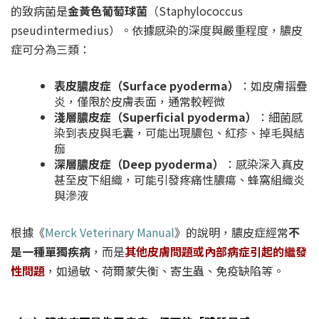
的致病菌是
金黃色葡萄球菌
（Staphylococcus
pseudintermedius）。依據感染的深度與嚴重程度，膿皮
症可分為三類：
表皮膿皮症（Surface pyoderma）
：如皮膚摺疊
炎，僅限於皮膚表面，通常較輕微
淺層膿皮症（Superficial pyoderma）
：細菌感
染到表皮與毛囊，可能出現膿包、紅疹、掉毛與結
痂
深層膿皮症（Deep pyoderma）
：感染深入真皮
甚至皮下組織，可能引發疼痛性膿瘍、蜂窩組織炎
與滲液
根據《
Merck Veterinary Manual
》的說明，膿皮症經常
不
是一種單獨疾病
，而是
其他皮膚問題或內部病症引起的繼發
性問題
，如過敏、荷爾蒙失衡、寄生蟲、免疫缺陷等。