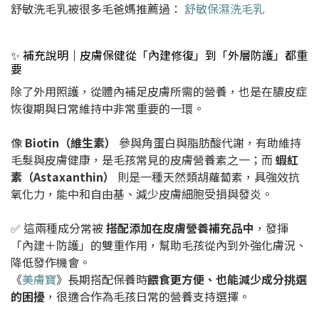
舒敏洗毛乳被很多毛爸媽推薦過：
舒敏保濕洗毛乳
✨ 補充說明｜皮膚保健從「內建修復」到「外層防護」都重
要
除了外用照護，從體內補足皮膚所需的營養，也是在膿皮症
恢復期與日常維持中非常重要的一環。
像
Biotin（維生素）
參與角蛋白與脂肪酸代謝，有助維持
毛髮與皮膚健康，是毛孩常見的皮膚營養素之一；而
蝦紅
素（Astaxanthin）
則是一種天然類胡蘿蔔素，具強效抗
氧化力，能中和自由基、減少皮膚細胞受損與發炎。
✅ 這兩種成分常被
搭配添加在皮膚營養補充品中
，發揮
「內建＋防護」的雙重作用，幫助毛孩從內到外強化膚況、
降低發作機會。
《
美膚寶
》長期搭配保養時
餵食更方便、也能減少成分挑選
的困擾
，很適合作為毛孩日常的營養支持選擇。