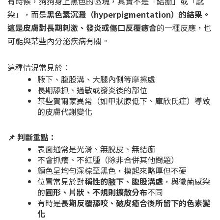
有時候，狗狗身上黑色的區塊，其實不是「結痂」或「感
染」，而是
黑色素沉澱（hyperpigmentation）的結果。
這是皮膚對長期刺激、發炎或傷口反覆癒合
的一種反應，也
可能與某些內分泌疾病有關。
這種情況常見於：
腋下、腹股溝、大腿內側等摩擦處
長期舔抓、過敏或發炎後的部位
某些賀爾蒙異常（如甲狀腺低下、庫欣氏症）導致
的皮膚代謝變化
📌 判斷重點：
表面通常是光滑、無脫皮、無結痂
不會抓癢、不紅腫（除非合併其他問題）
顏色呈均勻深棕至黑色，摸起來略厚但不硬
位置常見於對
稱性的腋下、腹股溝處
，與黴菌感染
的
圓形、片狀、不規則擴散分布
不同
有時是
長期反覆舔咬、破皮癒合後所留下的色素變
化