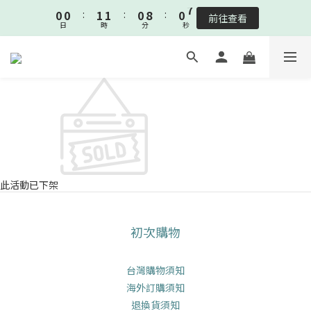
1
1
2
2
1
9
1
7
0
0
:
1
1
:
0
8
:
0
6
🎉新客下單即贈新客見面禮-沐浴清耳組🎉
前往查看
日
時
分
秒
0
0
7
5
6
4
🎉新客下單即贈新客見面禮-沐浴清耳組🎉
5
3
4
2
3
1
2
0
1
0
此活動已下架
初次購物
台灣購物須知
海外訂購須知
退換貨須知